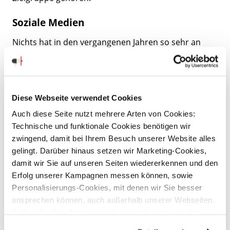
Soziale Medien
Nichts hat in den vergangenen Jahren so sehr an
Bedeutung gewonnen wie die sozialen Medien. Kein
Unternehmen kommt ohne eigene Profile aus. Hier
können Sie Beiträge über Ihre Arbeit und Ihr
Unternehmen veröffentlichen. So können Sie zum
einen über Ihre Fähigkeiten informieren (hier bieten
Diese Webseite verwendet Cookies
sich beispielsweise Vor- und Nachher-Bilder oder
Fotos von Arbeitsproben an), zum anderen wirkt es
Auch diese Seite nutzt mehrere Arten von Cookies:
viel persönlicher, wenn sich beispielsweise
Technische und funktionale Cookies benötigen wir
Mitarbeiter dort vorstellen.
zwingend, damit bei Ihrem Besuch unserer Website alles
gelingt. Darüber hinaus setzen wir Marketing-Cookies,
Postings in den sozialen Medien bieten nicht nur den
damit wir Sie auf unseren Seiten wiedererkennen und den
Vorteil, dass Sie direkt für sich werben, sie helfen
auch dabei eine persönliche Bindung zu Neukunden
Erfolg unserer Kampagnen messen können, sowie
aufzubauen oder Stammkunden enger an Ihr
Personalisierungs-Cookies, mit denen wir Sie besser
Unternehmen zu binden. Versehen Sie Ihre eigene
ansprechen können, auch außerhalb unserer Webseiten.
Website noch mit Social Media-Plugins und Ihre
Profile lassen sich direkt von dort aus aufrufen.
Sollten Sie Ihre Auswahl später überdenken und die
aktivierten Cookies löschen wollen, so können Sie dies