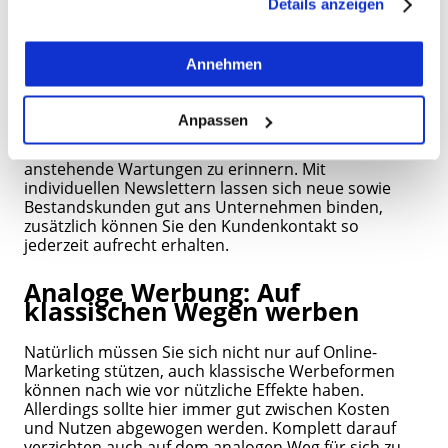
Details anzeigen
E-Mail-Marketing
jederzeit über Ihren Browser tun. Sie können natürlich
auch auf den Button "Nur notwendige Cookies
Trotz Messengern und sozialen Medien ist die E-Mail
verwenden" und somit nur die Cookies aktivieren, die für
Annehmen
weiterhin ein wichtiges Kommunikationsmittel in der
das Funktionieren unserer Seite zwingend erforderlich
digitalen Welt: Rund 86 Prozent der Deutschen sind
E-Mail-Nutzer. Nutzen Sie Newsletter, um Kunden
sind.
Anpassen
über neue Angebote oder Veränderungen in Ihrem
Unternehmen zu informieren oder diese an
Sind Sie über 16? Dann willigen Sie mit „Annehmen“ in
anstehende Wartungen zu erinnern. Mit
die Nutzung aller Cookies ein – und schon gehts weiter.
individuellen Newslettern lassen sich neue sowie
Bestandskunden gut ans Unternehmen binden,
zusätzlich können Sie den Kundenkontakt so
jederzeit aufrecht erhalten.
Analoge Werbung: Auf
klassischen Wegen werben
Natürlich müssen Sie sich nicht nur auf Online-
Marketing stützen, auch klassische Werbeformen
können nach wie vor nützliche Effekte haben.
Allerdings sollte hier immer gut zwischen Kosten
und Nutzen abgewogen werden. Komplett darauf
verzichten auch auf dem analogen Weg für sich zu